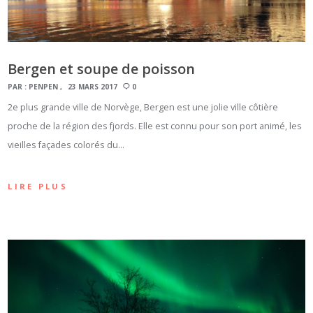
Bergen et soupe de poisson
PAR :
PENPEN
23 MARS 2017
0
2e plus grande ville de Norvège, Bergen est une jolie ville côtière
proche de la région des fjords. Elle est connu pour son port animé, les
vieilles façades colorés du…
LIRE PLUS