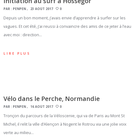
Initiation au surf à Hossegor
PAR :
PENPEN
23 AOÛT 2017
0
Depuis un bon moment, j’avais envie d’apprendre à surfer sur les
vagues. Et cet été, j’ai reussi à convaincre des amis de ce jeter à l’eau
avec moi : direction…
LIRE PLUS
Vélo dans le Perche, Normandie
PAR :
PENPEN
16 AOÛT 2017
0
Tronçon du parcours de la Véloscenie, qui va de Paris au Mont St
Michel, il relit la ville d’Alençon à Nogent le Rotrou via une jolie voix
verte au milieu…