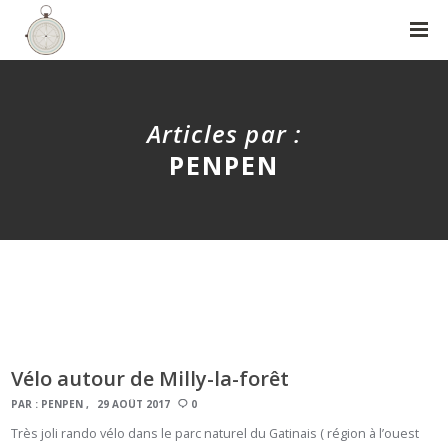
Articles par :
PENPEN
Vélo autour de Milly-la-forêt
PAR :
PENPEN
29 AOÛT 2017
0
Très joli rando vélo dans le parc naturel du Gatinais ( région à l’ouest